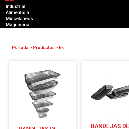
Industrial
Alimenticia
Misceláneos
Maquinaria
Portada
>
Productos
>
EE
BANDEJAS D
BANDEJAS DE