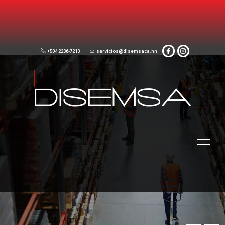
+504 2236-7213
servicios@disemsaca.hn