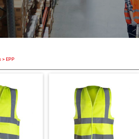
s
>
EPP