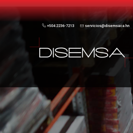
+504 2236-7213
servicios@disemsaca.hn