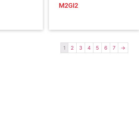
M2GI2
1
2
3
4
5
6
7
→