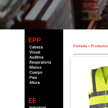
EPP
Portada
>
Producto
Cabeza
Visual
Auditiva
Respiratoria
Manos
Cuerpo
Pies
Altura
EE
Industrial